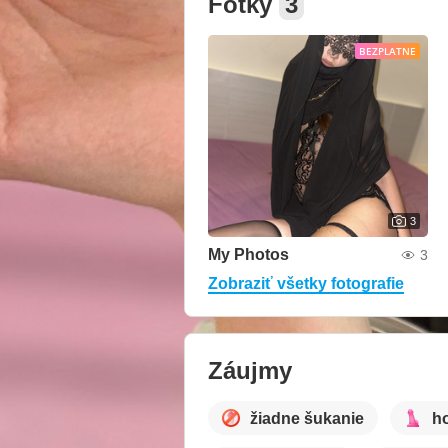
Fotky
3
BEZPLATNE
3
My Photos
3
Zobraziť všetky fotografie
Záujmy
žiadne šukanie
h