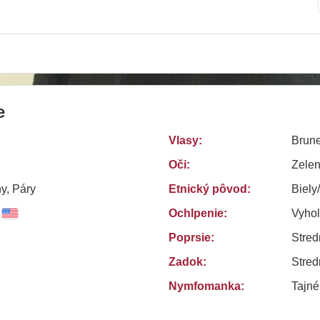
e
Vlasy:
Brune
Oči:
Zele
y, Páry
Etnický pôvod:
Biely
Ochlpenie:
Vyho
Poprsie:
Stred
Zadok:
Stred
Nymfomanka:
Tajn