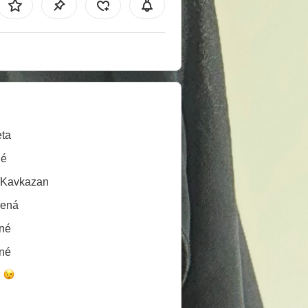
ta
né
/Kavkazan
lená
né
né
é