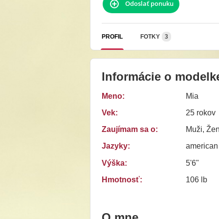
Odoslať ponuku
PROFIL
FOTKY
3
Informácie o modelk
Meno:
Mia
Vek:
25 rokov
Zaujímam sa o:
Muži, Žen
Jazyky:
american
Výška:
5'6"
Hmotnosť:
106 lb
O mne