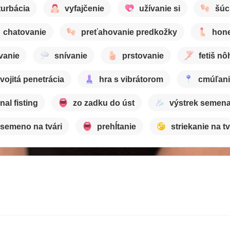
urbácia
vyfajčenie
užívanie si
šúc
chatovanie
preťahovanie predkožky
hone
vanie
snívanie
prstovanie
fetiš nô
vojitá penetrácia
hra s vibrátorom
cmúľan
nal fisting
zo zadku do úst
výstrek semen
semeno na tvári
prehĺtanie
striekanie na t