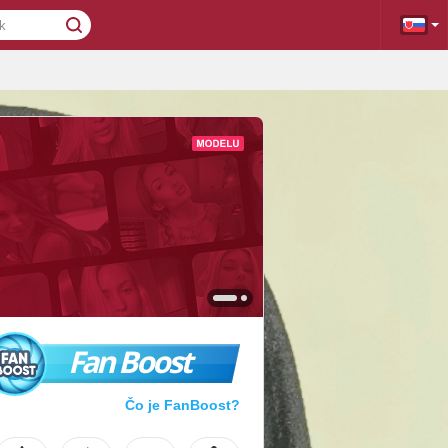
Fan Boost
Čo je FanBoost?