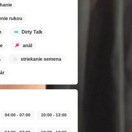
hanie
nie rukou
h
Dirty Talk
ie
anál
a
striekanie semena
vár
04:00 - 07:00
10:00 - 13:00