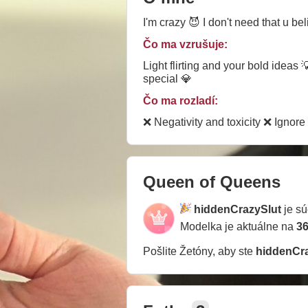
I'm crazy 😈 I don't need that u be
Čo ma vzrušuje:
Light flirting and your bold ideas
special 💎
Čo ma rozladí:
❌ Negativity and toxicity ❌ Ignor
Queen of Queens
hiddenCrazySlut
je s
Modelka je aktuálne na
36
Pošlite Žetóny, aby ste
hiddenCr