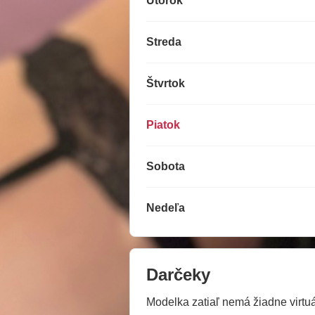
Utorok
Streda
Štvrtok
Piatok
Sobota
Nedeľa
Darčeky
Modelka zatiaľ nemá žiadne virtuál