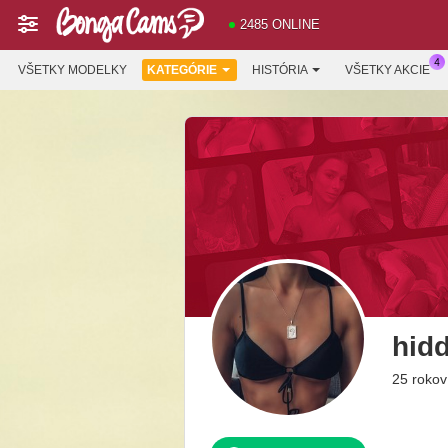
2485 ONLINE
VŠETKY MODELKY
KATEGÓRIE
HISTÓRIA
VŠETKY AKCIE
hid
25 rokov