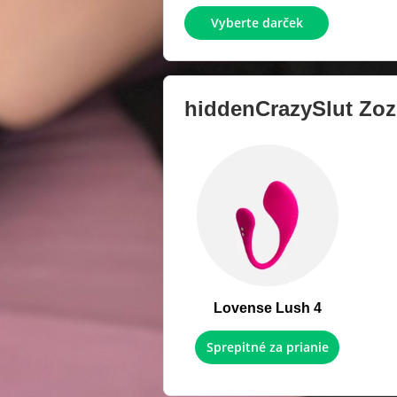
Vyberte darček
hiddenCrazySlut
Zoz
Lovense Lush 4
Sprepitné za prianie