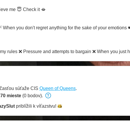
lieve me 😇 Check it 🫦
 💡 When you don't regret anything for the sake of your emotions
e my rules ❌ Pressure and attempts to bargain ❌ When you just h
účasťou súťaže CIS
Queen of Queens
.
70 mieste
(0 bodov).
azySlut
priblížili k
víťazstvu!