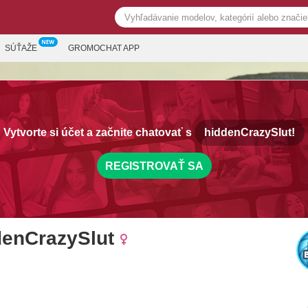
SÚŤAŽE
GROMOCHAT APP
Vytvorte si účet a začnite chatovať s
hiddenCrazySlut!
REGISTROVAŤ SA
denCrazySlut