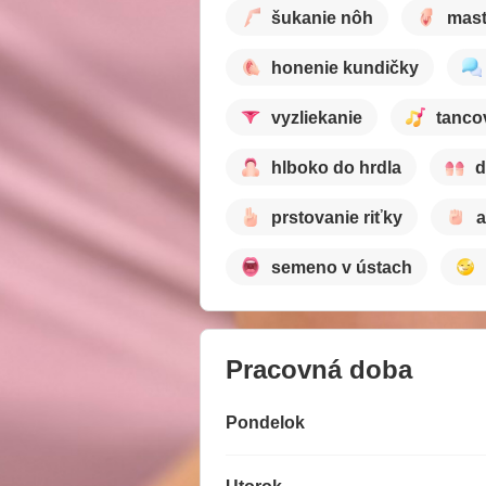
šukanie nôh
mast
honenie kundičky
vyzliekanie
tanco
hlboko do hrdla
d
prstovanie riťky
a
semeno v ústach
Pracovná doba
Pondelok